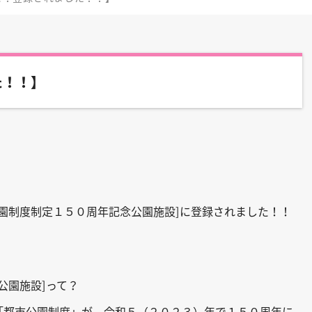
た！！】
園制度制定１５０周年記念公園施設
]
に登録されました！！
公園施設
]
って？
「都市公園制度」が、令和５（２０２３）年で１５０周年に