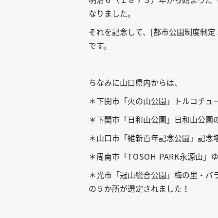
なりました。
それを記念して、
[
都市公園制度制定
です。
ちなみに山口県内からは、
＊下関市「火の山公園」トルコチュ
＊下関市「日和山公園」日和山公園
＊山口市「維新百年記念公園」記念
＊周南市「
TOSOH PARK
永源山」
＊光市「冠山総合公園」梅の里・バ
の５か所が選定されました！