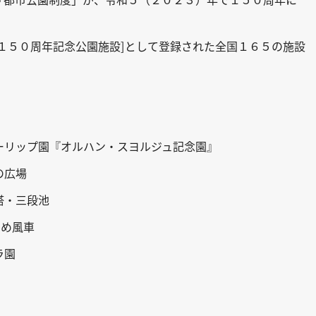
１５０周年記念公園施設
]
として登録された全国１６５の施設
ーリップ園『オルハン・スヨルジュ記念園』
の広場
塔・三段池
ゆめ風車
ラ園