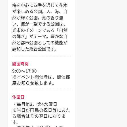
梅を中心に四季を通じて花木
が楽しめる公園。人、海、自
然が輝く公園。潮の香り漂
い、海が一望できる公園は、
光市のイメージである「自然
の輝き」がテーマ。豊かな自
然と都市公園としての機能が
調和した総合公園です。
開園時間
9:00～17:00
※イベント開催時は、開催都
度お知らせ致します。
休園日
・毎月第2、第4水曜日
※当日が国民の祝日等にあた
る場合はその翌日になりま
す。