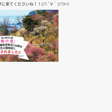
びに来てくださいね！！
(
∩´∀｀
)
∩ﾜｰｲ