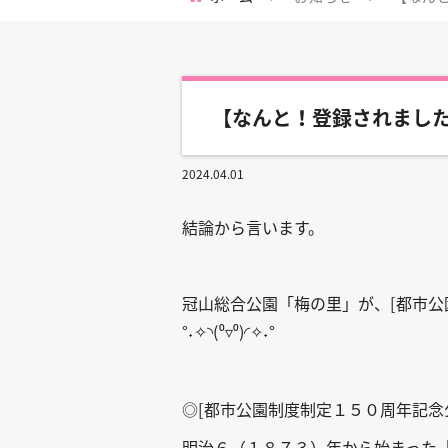
【なんと！登録されまし
2024.04.01
結論から言います。
冠山総合公園「梅の里」が、
[
都市公
°
✧◝
(
⁰▿⁰
)
◜✧
°
˖
˖
◎
[
都市公園制度制定１５０周年記念
明治６（１８７３）年から始まった