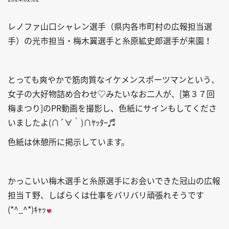
レノファ山口シャレン選手（県内各市町村の広報担当選
手）の光市担当・梅木翼選手と糸原絋史郎選手が来園！
とっても爽やかで筋肉質なイケメンスポーツマンという、
女子の大好物詰め合わせ♡みたいなお二人が、[第３７回
梅まつり]のPR動画を撮影し、色紙にサインもしてくださ
いましたよ(∩´∀｀)∩ﾔｯﾀｰ♬
色紙は休憩所に掲示しています。
かっこいい梅木選手と糸原選手にお会いできた冠山の広報
担当Ｔ野、しばらくは仕事をバリバリ頑張れそうです
(*^_^*)ｷｬｯ