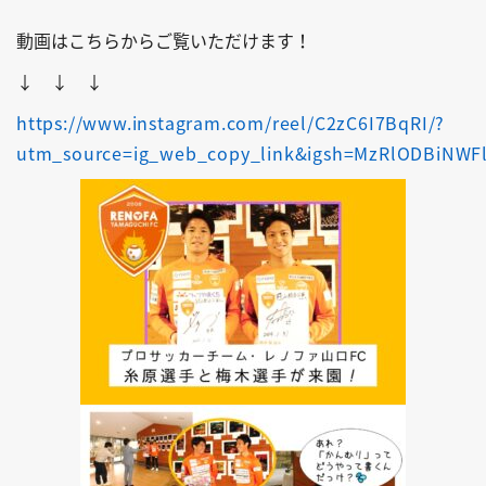
動画はこちらからご覧いただけます！
↓ ↓ ↓
https://www.instagram.com/reel/C2zC6I7BqRI/?
utm_source=ig_web_copy_link&igsh=MzRlODBiNWF