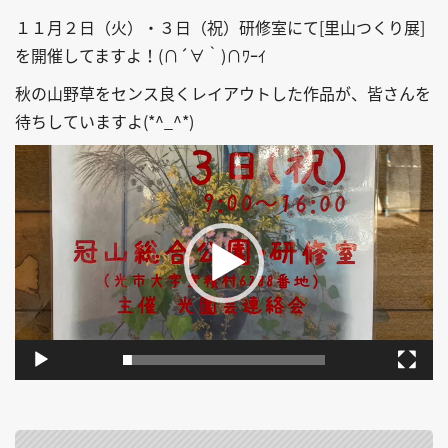
１１月２日（火）・３日（祝）研修室にて[里山つくり展]
を開催してますよ！(∩´∀｀)∩ﾜｰｲ
秋の山野草をセンス良くレイアウトした作品が、皆さんを
待ちしていますよ(*^_^*)
動
画
プ
レ
ー
ヤ
ー
00:00
01:42