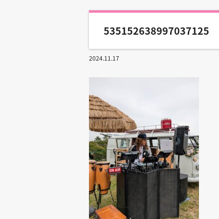
535152638997037125
2024.11.17