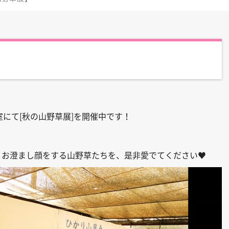
にて[秋の山野草展]を開催中です！
、お澄まし顔をする山野草たちを、是非愛でてください♥