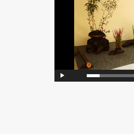
ヤ
ー
00:00