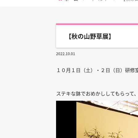
【秋の山野草展】
2022.10.01
１０月１日（土）・２日（日）研修室
ステキな鉢でおめかししてもらって
動
画
プ
レ
ー