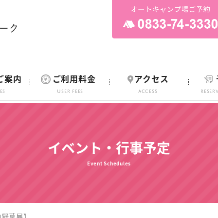
ご案内
ご利用料金
アクセス
ies
User Fees
ACCESS
Reser
イベント・行事予定
Event Schedules
山野草展】