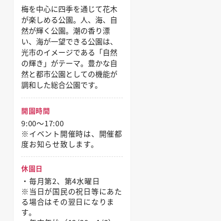
梅を中心に四季を通じて花木
が楽しめる公園。人、海、自
然が輝く公園。潮の香り漂
い、海が一望できる公園は、
光市のイメージである「自然
の輝き」がテーマ。豊かな自
然と都市公園としての機能が
調和した総合公園です。
開園時間
9:00～17:00
※イベント開催時は、開催都
度お知らせ致します。
休園日
・毎月第2、第4水曜日
※当日が国民の祝日等にあた
る場合はその翌日になりま
す。