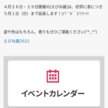
４月２８日・２９日開催の[えびね展]は、好評に表につき
５月１日（日）まで延長します！(∩´∀｀)∩ﾜｰｲ!
姿や色はもちろん、香りもぜひご堪能ください(*^_^*)
えびね展2022